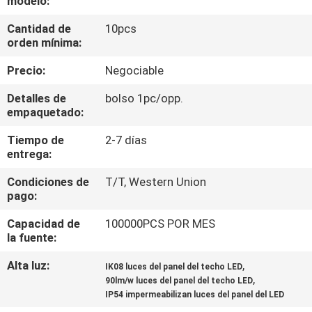
modelo:
Cantidad de
10pcs
CONTROL
orden mínima:
DE
Precio:
Negociable
CALIDAD
Detalles de
bolso 1pc/opp.
empaquetado:
ÉNTRENOS
Tiempo de
2-7 días
EN
entrega:
CONTACTO
Condiciones de
T/T, Western Union
CON
pago:
Capacidad de
100000PCS POR MES
NOTICIAS
la fuente:
Alta luz:
,
IK08 luces del panel del techo LED
,
CASOS
90lm/w luces del panel del techo LED
IP54 impermeabilizan luces del panel del LED