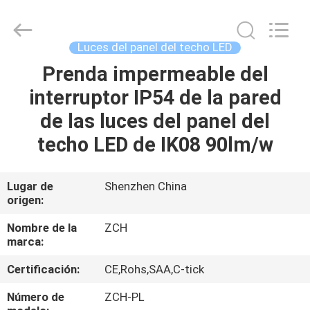
del
panel
del
techo
LED
Luces del panel del techo LED
Proveedor.
Copyright
©
Prenda impermeable del
HOGAR
2020
-
interruptor IP54 de la pared
2025
ceilingledpanellights.com.
All
PRODUCTOS
de las luces del panel del
Rights
Reserved.
techo LED de IK08 90lm/w
SOBRE
NOSOTROS
Lugar de
Shenzhen China
origen:
VIAJE
Nombre de la
ZCH
marca:
DE
Certificación:
CE,Rohs,SAA,C-tick
LA
FÁBRICA
Número de
ZCH-PL