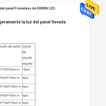
 del panel Frameless de 50000h LED
,
geramente la luz del panel llevada
maño del cartón
Cartón
del
Qty/del
paquete
1*705*330m m
10pcs
0*660*186m m
5pcs
97*360*185m m
5pcs
0*660*186m m
5pcs
97*360*185m m
5pcs