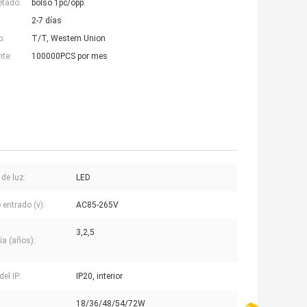
etado:
bolso 1pc/opp.
2-7 días
o:
T/T, Western Union
nte:
100000PCS por mes
 de luz:
LED
 entrado (v):
AC85-265V
3,2,5
ía (años):
el IP:
IP20, interior
18/36/48/54/72W