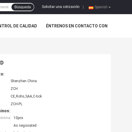
Solicitar una cotización
Búsqueda
|
Spanish
NTROL DE CALIDAD
ÉNTRENOS EN CONTACTO CON
ED
to:
Shenzhen China
:
ZCH
CE,Rohs,SAA,C-tick
ZCH-PL
inos:
mínima:
10pcs
As negociated