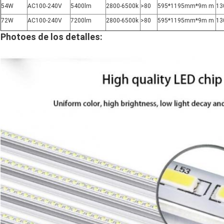
54W
AC100-240V
5400lm
2800-6500k
>80
595*1195mm*9m m
13
72W
AC100-240V
7200lm
2800-6500k
>80
595*1195mm*9m m
13
Photoes de los detalles: