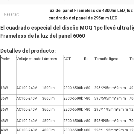
luz del panel Frameless de 4800lm LED
luz
,
Resaltar:
cuadrado del panel de 295m m LED
El cuadrado especial del diseño MOQ 1pc llevó ultra li
Frameless de la luz del panel 6060
Detalles del producto:
Poder
Voltaje entrado
Lúmenes
CCT
Ra
Tamaño ligero
Ta
18W
AC100-240V
1800lm
2800-6500k
>80
295*295mm*9m m
49
36W
AC100-240V
3600lm
2800-6500k
>80
595*595mm*9m m
70
36W
AC100-240V
3600lm
2800-6500k
>80
295*1195mm*9m m
12
48W
AC100-240V
4800lm
2800-6500k
>80
595*595mm*9m m
70
48W
AC100-240V
4800lm
2800-6500k
>80
295*1195mm*9m m
12