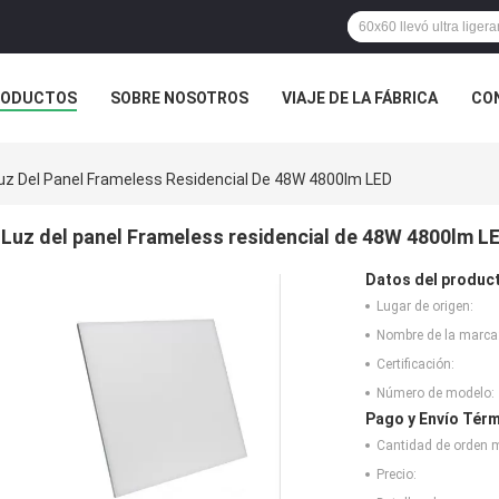
RODUCTOS
SOBRE NOSOTROS
VIAJE DE LA FÁBRICA
CO
CASOS
EL HACER COMPRAS EN LÍNEA
uz Del Panel Frameless Residencial De 48W 4800lm LED
Luz del panel Frameless residencial de 48W 4800lm L
Datos del produc
Lugar de origen:
Nombre de la marca
Certificación:
Número de modelo:
Pago y Envío Térm
Cantidad de orden 
Precio: